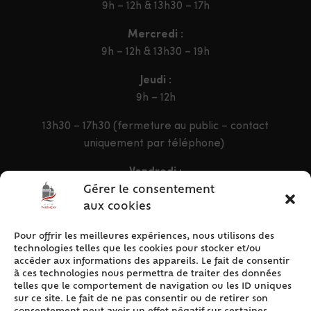
9h – 12h & 13h30 – 17h
Mercredi :
9h – 12h & 13h30 – 19h
Jeudi :
9h – 12h
13h30 – 17h30 (fermeture au public – contact
uniquement par téléphone)
Vendredi :
9h – 12h & 13h30 – 16h30
Gérer le consentement
aux cookies
Pour offrir les meilleures expériences, nous utilisons des
ACCÈS RAPIDE
technologies telles que les cookies pour stocker et/ou
Accueil
accéder aux informations des appareils. Le fait de consentir
à ces technologies nous permettra de traiter des données
Contact
telles que le comportement de navigation ou les ID uniques
Plan du site
sur ce site. Le fait de ne pas consentir ou de retirer son