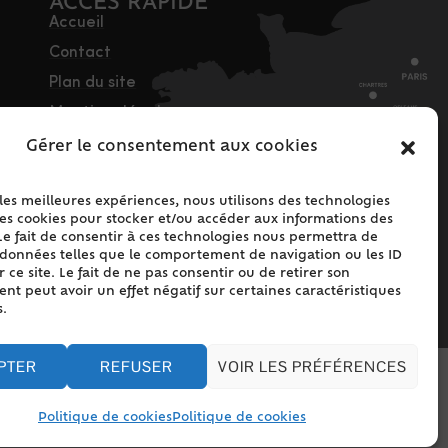
ACCÈS RAPIDE
Accueil
Contact
Plan du site
Mentions légales
Traitement des
Gérer le consentement aux cookies
données personnelles
Politique de cookies
 les meilleures expériences, nous utilisons des technologies
les cookies pour stocker et/ou accéder aux informations des
(UE)
Le fait de consentir à ces technologies nous permettra de
s données telles que le comportement de navigation ou les ID
 ce site. Le fait de ne pas consentir ou de retirer son
t peut avoir un effet négatif sur certaines caractéristiques
s.
PTER
REFUSER
VOIR LES PRÉFÉRENCES
Politique de cookies
Politique de cookies