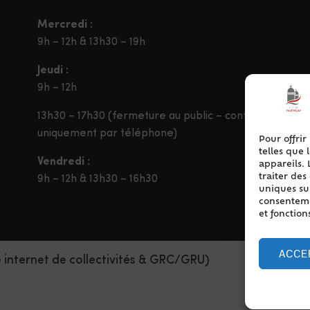
Mercredi :
9h – 12h & 13h30 – 19h
Jeudi :
9h – 12h
13h30 – 17h30 (fermeture au public – contact
uniquement par téléphone)
Pour offrir
telles que 
Vendredi :
appareils. 
traiter de
9h – 12h & 13h30 – 16h30
uniques sur
consentemen
et fonction
ACCE
e internet de collectivités & GRC/GRU)