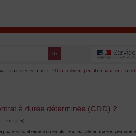
T
Contacter la mairie
DÉCOUVRIR VALENÇAY
MA MAIRIE
vail, stages en entreprise
Un employeur peut-il embaucher en contr
>
ntrat à durée déterminée (CDD) ?
emier ministre)
 pourvoir durablement un emploi lié à l'activité normale et permanente