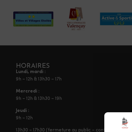
HORAIRES
Lundi, mardi :
9h – 12h & 13h30 – 17h
Mercredi :
9h – 12h & 13h30 – 19h
Jeudi :
9h – 12h
13h30 – 17h30 (fermeture au public – contact