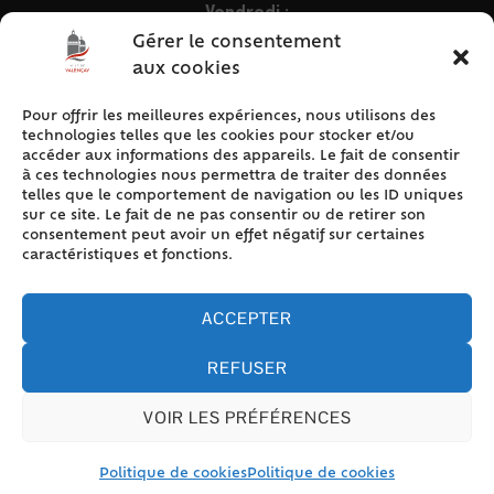
Vendredi :
9h – 12h & 13h30 – 16h30
Gérer le consentement
aux cookies
Pour offrir les meilleures expériences, nous utilisons des
ACCÈS RAPIDE
technologies telles que les cookies pour stocker et/ou
Accueil
accéder aux informations des appareils. Le fait de consentir
à ces technologies nous permettra de traiter des données
Contact
telles que le comportement de navigation ou les ID uniques
Plan du site
sur ce site. Le fait de ne pas consentir ou de retirer son
consentement peut avoir un effet négatif sur certaines
Mentions légales
caractéristiques et fonctions.
Traitement des données personnelles
Politique de cookies (UE)
ACCEPTER
REFUSER
VOIR LES PRÉFÉRENCES
Accessibilité
© 2024 Valencay - Propulsé par Utopia (site internet de
collectivités & GRC/GRU)
Politique de cookies
Politique de cookies