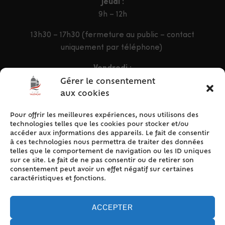
Jeudi :
9h – 12h
13h30 – 17h30 (fermeture au public – contact
uniquement par téléphone)
Vendredi :
9h – 12h & 13h30 – 16h30
Gérer le consentement
aux cookies
Pour offrir les meilleures expériences, nous utilisons des
ACCÈS RAPIDE
technologies telles que les cookies pour stocker et/ou
Accueil
accéder aux informations des appareils. Le fait de consentir
à ces technologies nous permettra de traiter des données
Contact
telles que le comportement de navigation ou les ID uniques
Plan du site
sur ce site. Le fait de ne pas consentir ou de retirer son
consentement peut avoir un effet négatif sur certaines
Mentions légales
caractéristiques et fonctions.
Traitement des données personnelles
Politique de cookies (UE)
ACCEPTER