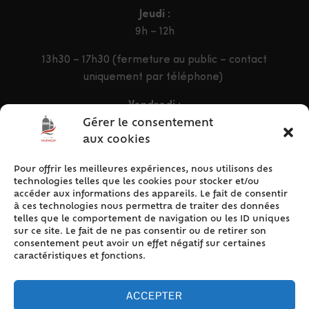
Jeudi :
9h – 12h
13h30 – 17h30 (fermeture au public – contact
uniquement par téléphone)
Vendredi :
9h – 12h & 13h30 – 16h30
Gérer le consentement
aux cookies
Pour offrir les meilleures expériences, nous utilisons des
ACCÈS RAPIDE
technologies telles que les cookies pour stocker et/ou
Accueil
accéder aux informations des appareils. Le fait de consentir
à ces technologies nous permettra de traiter des données
Contact
telles que le comportement de navigation ou les ID uniques
Plan du site
sur ce site. Le fait de ne pas consentir ou de retirer son
consentement peut avoir un effet négatif sur certaines
Mentions légales
caractéristiques et fonctions.
Traitement des données personnelles
Politique de cookies (UE)
ACCEPTER