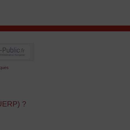
VIVRE À VALENÇAY
MES DÉMARCHES
sques
DUERP) ?