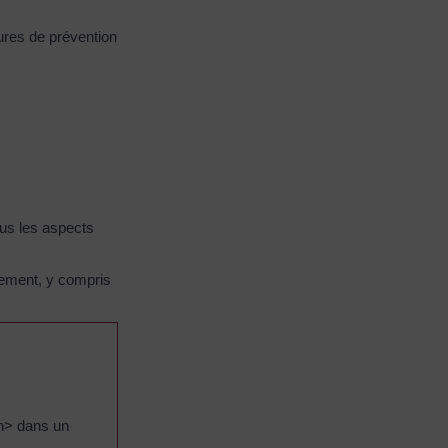
sures de prévention
tous les aspects
ssement, y compris
n> dans un