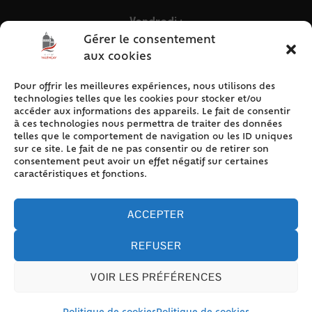
Vendredi :
9h – 12h & 13h30 – 16h30
Gérer le consentement
aux cookies
Pour offrir les meilleures expériences, nous utilisons des
ACCÈS RAPIDE
technologies telles que les cookies pour stocker et/ou
Accueil
accéder aux informations des appareils. Le fait de consentir
à ces technologies nous permettra de traiter des données
Contact
telles que le comportement de navigation ou les ID uniques
Plan du site
sur ce site. Le fait de ne pas consentir ou de retirer son
consentement peut avoir un effet négatif sur certaines
Mentions légales
caractéristiques et fonctions.
Traitement des données personnelles
Politique de cookies (UE)
ACCEPTER
REFUSER
VOIR LES PRÉFÉRENCES
Accessibilité
© 2024 Valencay - Propulsé par Utopia (site internet de