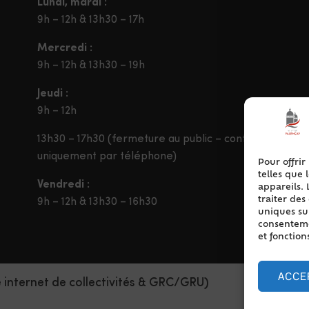
Lundi, mardi :
9h – 12h & 13h30 – 17h
Mercredi :
9h – 12h & 13h30 – 19h
Jeudi :
9h – 12h
13h30 – 17h30 (fermeture au public – contact
uniquement par téléphone)
Pour offrir
telles que 
Vendredi :
appareils. 
traiter de
9h – 12h & 13h30 – 16h30
uniques sur
consentemen
et fonction
ACCE
e internet de collectivités & GRC/GRU)