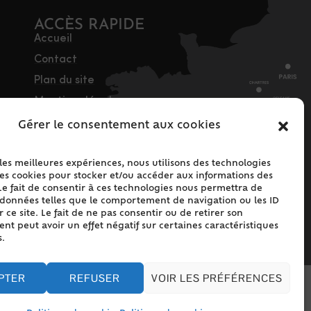
ACCÈS RAPIDE
Accueil
Contact
Plan du site
Mentions légales
Traitement des
Gérer le consentement aux cookies
données personnelles
Politique de cookies
 les meilleures expériences, nous utilisons des technologies
les cookies pour stocker et/ou accéder aux informations des
(UE)
Le fait de consentir à ces technologies nous permettra de
s données telles que le comportement de navigation ou les ID
 ce site. Le fait de ne pas consentir ou de retirer son
t peut avoir un effet négatif sur certaines caractéristiques
s.
PTER
REFUSER
VOIR LES PRÉFÉRENCES