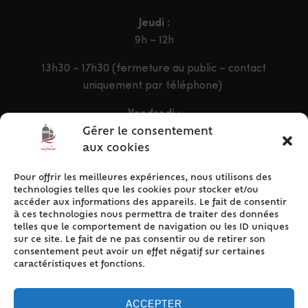
Jeudi :
9h – 12h
13h30 – 17h30 (fermeture au public – contact
uniquement par téléphone)
Vendredi :
9h – 12h & 13h30 – 16h30
Gérer le consentement
aux cookies
Pour offrir les meilleures expériences, nous utilisons des
ACCÈS RAPIDE
technologies telles que les cookies pour stocker et/ou
Accueil
accéder aux informations des appareils. Le fait de consentir
à ces technologies nous permettra de traiter des données
Contact
telles que le comportement de navigation ou les ID uniques
Plan du site
sur ce site. Le fait de ne pas consentir ou de retirer son
consentement peut avoir un effet négatif sur certaines
Mentions légales
caractéristiques et fonctions.
Traitement des données personnelles
Politique de cookies (UE)
ACCEPTER