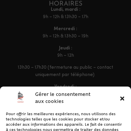
HORAIRES
Lundi, mardi :
9h – 12h & 13h30 – 17h
Mercredi :
9h – 12h & 13h30 – 19h
Jeudi :
9h – 12h
13h30 – 17h30 (fermeture au public – contact
uniquement par téléphone)
Vendredi :
9h – 12h & 13h30 – 16h30
Gérer le consentement
aux cookies
Pour offrir les meilleures expériences, nous utilisons des
ACCÈS RAPIDE
technologies telles que les cookies pour stocker et/ou
Accueil
accéder aux informations des appareils. Le fait de consentir
à ces technologies nous permettra de traiter des données