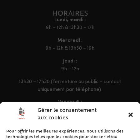
HORAIRES
Lundi, mardi :
9h – 12h & 13h30 – 17h
Mercredi :
9h – 12h & 13h30 – 19h
Jeudi :
9h – 12h
13h30 – 17h30 (fermeture au public – contact
uniquement par téléphone)
Vendredi :
9h – 12h & 13h30 – 16h30
Gérer le consentement
aux cookies
Pour offrir les meilleures expériences, nous utilisons des
ACCÈS RAPIDE
technologies telles que les cookies pour stocker et/ou