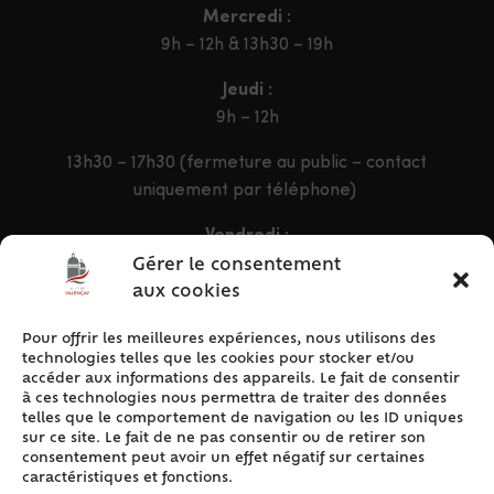
Mercredi :
9h – 12h & 13h30 – 19h
Jeudi :
9h – 12h
13h30 – 17h30 (fermeture au public – contact
uniquement par téléphone)
Vendredi :
9h – 12h & 13h30 – 16h30
Gérer le consentement
aux cookies
Pour offrir les meilleures expériences, nous utilisons des
ACCÈS RAPIDE
technologies telles que les cookies pour stocker et/ou
Accueil
accéder aux informations des appareils. Le fait de consentir
à ces technologies nous permettra de traiter des données
Contact
telles que le comportement de navigation ou les ID uniques
Plan du site
sur ce site. Le fait de ne pas consentir ou de retirer son
consentement peut avoir un effet négatif sur certaines
Mentions légales
caractéristiques et fonctions.