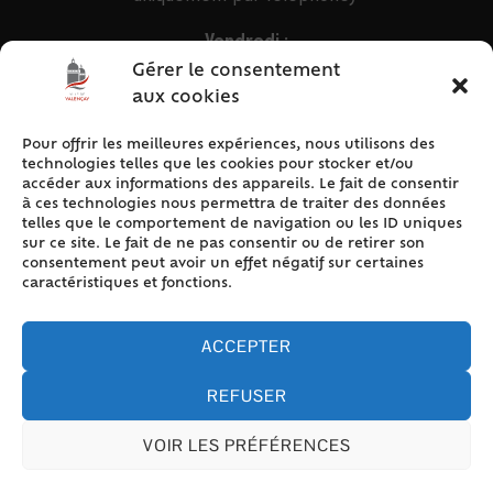
Vendredi :
9h – 12h & 13h30 – 16h30
Gérer le consentement
aux cookies
Pour offrir les meilleures expériences, nous utilisons des
ACCÈS RAPIDE
technologies telles que les cookies pour stocker et/ou
Accueil
accéder aux informations des appareils. Le fait de consentir
à ces technologies nous permettra de traiter des données
Contact
telles que le comportement de navigation ou les ID uniques
Plan du site
sur ce site. Le fait de ne pas consentir ou de retirer son
consentement peut avoir un effet négatif sur certaines
Mentions légales
caractéristiques et fonctions.
Traitement des données personnelles
Politique de cookies (UE)
ACCEPTER
REFUSER
VOIR LES PRÉFÉRENCES
Accessibilité
© 2024 Valencay - Propulsé par Utopia (site internet de