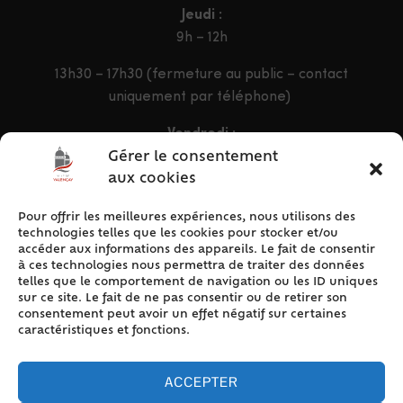
Jeudi :
9h – 12h
13h30 – 17h30 (fermeture au public – contact
uniquement par téléphone)
Vendredi :
9h – 12h & 13h30 – 16h30
Gérer le consentement
aux cookies
Pour offrir les meilleures expériences, nous utilisons des
ACCÈS RAPIDE
technologies telles que les cookies pour stocker et/ou
Accueil
accéder aux informations des appareils. Le fait de consentir
à ces technologies nous permettra de traiter des données
Contact
telles que le comportement de navigation ou les ID uniques
Plan du site
sur ce site. Le fait de ne pas consentir ou de retirer son
consentement peut avoir un effet négatif sur certaines
Mentions légales
caractéristiques et fonctions.
Traitement des données personnelles
Politique de cookies (UE)
ACCEPTER