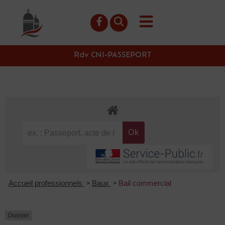
contenu
principal
Rdv CNI-PASSEPORT
Accueil professionnels
Baux
Bail commercial
>
>
Dossier