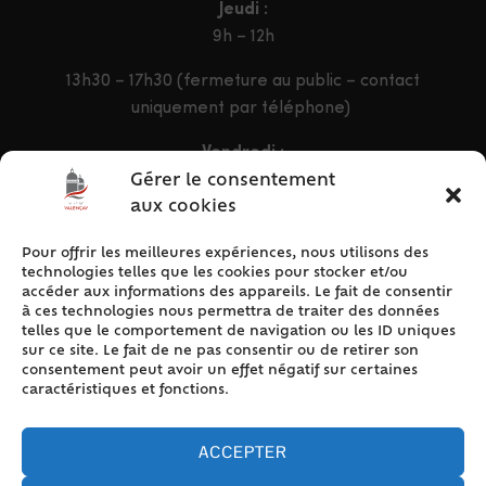
Jeudi :
9h – 12h
13h30 – 17h30 (fermeture au public – contact
uniquement par téléphone)
Vendredi :
9h – 12h & 13h30 – 16h30
Gérer le consentement
aux cookies
Pour offrir les meilleures expériences, nous utilisons des
ACCÈS RAPIDE
technologies telles que les cookies pour stocker et/ou
Accueil
accéder aux informations des appareils. Le fait de consentir
à ces technologies nous permettra de traiter des données
Contact
telles que le comportement de navigation ou les ID uniques
Plan du site
sur ce site. Le fait de ne pas consentir ou de retirer son
consentement peut avoir un effet négatif sur certaines
Mentions légales
caractéristiques et fonctions.
Traitement des données personnelles
Politique de cookies (UE)
ACCEPTER