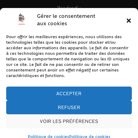
Vendredi :
9h – 12h & 13h30 – 16h30
Gérer le consentement
aux cookies
Pour offrir les meilleures expériences, nous utilisons des
ACCÈS RAPIDE
technologies telles que les cookies pour stocker et/ou
Accueil
accéder aux informations des appareils. Le fait de consentir
à ces technologies nous permettra de traiter des données
Contact
telles que le comportement de navigation ou les ID uniques
Plan du site
sur ce site. Le fait de ne pas consentir ou de retirer son
consentement peut avoir un effet négatif sur certaines
Mentions légales
caractéristiques et fonctions.
Traitement des données personnelles
Politique de cookies (UE)
ACCEPTER
REFUSER
VOIR LES PRÉFÉRENCES
Accessibilité
© 2024 Valencay - Propulsé par Utopia (site internet de
collectivités & GRC/GRU)
Politique de cookies
Politique de cookies