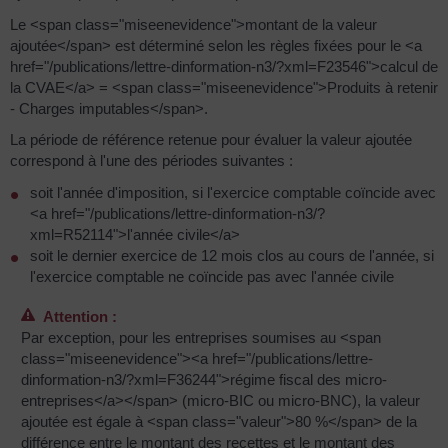
Le <span class="miseenevidence">montant de la valeur
ajoutée</span> est déterminé selon les règles fixées pour le <a
href="/publications/lettre-dinformation-n3/?xml=F23546">calcul de
la CVAE</a> = <span class="miseenevidence">Produits à retenir
- Charges imputables</span>.
La période de référence retenue pour évaluer la valeur ajoutée
correspond à l'une des périodes suivantes :
soit l'année d'imposition, si l'exercice comptable coïncide avec
<a href="/publications/lettre-dinformation-n3/?
xml=R52114">l'année civile</a>
soit le dernier exercice de 12 mois clos au cours de l'année, si
l'exercice comptable ne coïncide pas avec l'année civile
Attention :
Par exception, pour les entreprises soumises au <span
class="miseenevidence"><a href="/publications/lettre-
dinformation-n3/?xml=F36244">régime fiscal des micro-
entreprises</a></span> (micro-BIC ou micro-BNC), la valeur
ajoutée est égale à <span class="valeur">80 %</span> de la
différence entre le montant des recettes et le montant des