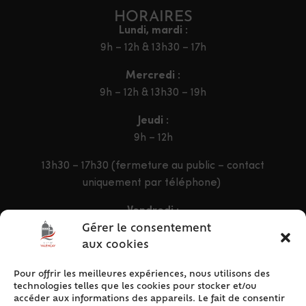
HORAIRES
Lundi, mardi :
9h – 12h & 13h30 – 17h
Mercredi :
9h – 12h & 13h30 – 19h
Jeudi :
9h – 12h
13h30 – 17h30 (fermeture au public – contact
uniquement par téléphone)
Vendredi :
9h – 12h & 13h30 – 16h30
Gérer le consentement
aux cookies
Pour offrir les meilleures expériences, nous utilisons des
ACCÈS RAPIDE
technologies telles que les cookies pour stocker et/ou
Accueil
accéder aux informations des appareils. Le fait de consentir