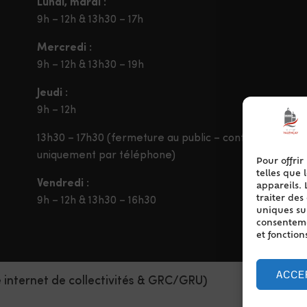
Lundi, mardi :
9h – 12h & 13h30 – 17h
Mercredi :
9h – 12h & 13h30 – 19h
Jeudi :
9h – 12h
13h30 – 17h30 (fermeture au public – contact
uniquement par téléphone)
Pour offrir
telles que 
Vendredi :
appareils. 
traiter de
9h – 12h & 13h30 – 16h30
uniques sur
consentemen
et fonction
ACCE
e internet de collectivités & GRC/GRU)