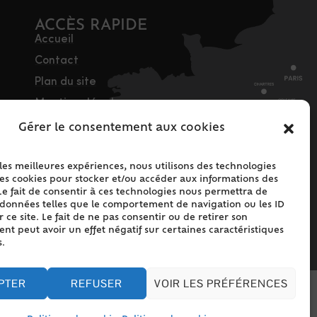
ACCÈS RAPIDE
Accueil
Contact
Plan du site
Mentions légales
Traitement des
Gérer le consentement aux cookies
données personnelles
Politique de cookies
 les meilleures expériences, nous utilisons des technologies
les cookies pour stocker et/ou accéder aux informations des
(UE)
Le fait de consentir à ces technologies nous permettra de
s données telles que le comportement de navigation ou les ID
 ce site. Le fait de ne pas consentir ou de retirer son
t peut avoir un effet négatif sur certaines caractéristiques
s.
PTER
REFUSER
VOIR LES PRÉFÉRENCES