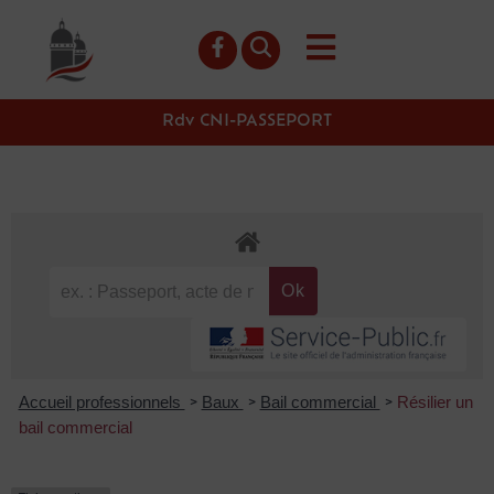
contenu
principal
Rdv CNI-PASSEPORT
Accueil professionnels
Baux
Bail commercial
Résilier un
>
>
>
bail commercial