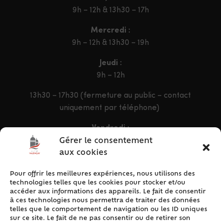
9h – 12h & 13h30 – 17h
Mercredi :
9h – 12h & 13h30 – 19h
Jeudi :
9h – 12h
13h30 – 17h30 (fermeture au public – contact
uniquement par téléphone)
Vendredi :
9h – 12h & 13h30 – 16h30
Gérer le consentement
aux cookies
Pour offrir les meilleures expériences, nous utilisons des
ACCÈS RAPIDE
technologies telles que les cookies pour stocker et/ou
Accueil
accéder aux informations des appareils. Le fait de consentir
à ces technologies nous permettra de traiter des données
Contact
telles que le comportement de navigation ou les ID uniques
Plan du site
sur ce site. Le fait de ne pas consentir ou de retirer son