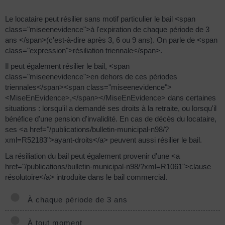
Le locataire peut résilier sans motif particulier le bail <span
class="miseenevidence">à l'expiration de chaque période de 3
ans </span>(c'est-à-dire après 3, 6 ou 9 ans). On parle de <span
class="expression">résiliation triennale</span>.
Il peut également résilier le bail, <span
class="miseenevidence">en dehors de ces périodes
triennales</span><span class="miseenevidence">
<MiseEnEvidence>,</span></MiseEnEvidence> dans certaines
situations : lorsqu'il a demandé ses droits à la retraite, ou lorsqu'il
bénéfice d'une pension d'invalidité. En cas de décès du locataire,
ses <a href="/publications/bulletin-municipal-n98/?
xml=R52183">ayant-droits</a> peuvent aussi résilier le bail.
La résiliation du bail peut également provenir d'une <a
href="/publications/bulletin-municipal-n98/?xml=R1061">clause
résolutoire</a> introduite dans le bail commercial.
À chaque période de 3 ans
À tout moment