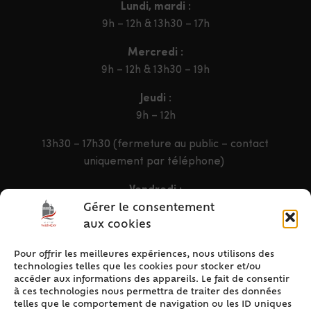
Lundi, mardi :
9h – 12h & 13h30 – 17h
Mercredi :
9h – 12h & 13h30 – 19h
Jeudi :
9h – 12h
13h30 – 17h30 (fermeture au public – contact
uniquement par téléphone)
Vendredi :
9h – 12h & 13h30 – 16h30
Gérer le consentement
aux cookies
Pour offrir les meilleures expériences, nous utilisons des
ACCÈS RAPIDE
technologies telles que les cookies pour stocker et/ou
Accueil
accéder aux informations des appareils. Le fait de consentir
à ces technologies nous permettra de traiter des données
Contact
telles que le comportement de navigation ou les ID uniques