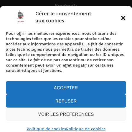
Vendredi :
9h – 12h & 13h30 – 16h30
Gérer le consentement
aux cookies
Pour offrir les meilleures expériences, nous utilisons des
ACCÈS RAPIDE
technologies telles que les cookies pour stocker et/ou
Accueil
accéder aux informations des appareils. Le fait de consentir
à ces technologies nous permettra de traiter des données
Contact
telles que le comportement de navigation ou les ID uniques
Plan du site
sur ce site. Le fait de ne pas consentir ou de retirer son
consentement peut avoir un effet négatif sur certaines
Mentions légales
caractéristiques et fonctions.
Traitement des données personnelles
Politique de cookies (UE)
ACCEPTER
REFUSER
VOIR LES PRÉFÉRENCES
Accessibilité
© 2024 Valencay - Propulsé par Utopia (site internet de
collectivités & GRC/GRU)
Politique de cookies
Politique de cookies