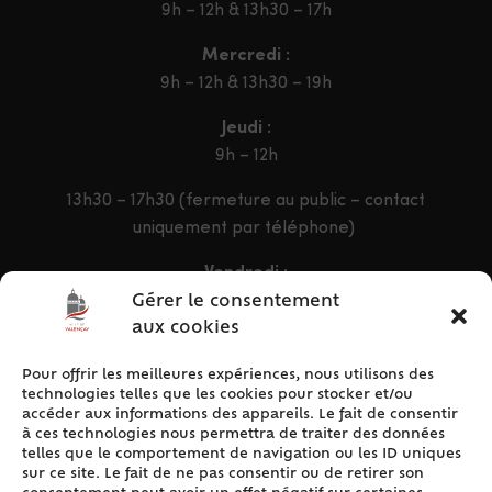
9h – 12h & 13h30 – 17h
Mercredi :
9h – 12h & 13h30 – 19h
Jeudi :
9h – 12h
13h30 – 17h30 (fermeture au public – contact
uniquement par téléphone)
Vendredi :
9h – 12h & 13h30 – 16h30
Gérer le consentement
aux cookies
Pour offrir les meilleures expériences, nous utilisons des
ACCÈS RAPIDE
technologies telles que les cookies pour stocker et/ou
Accueil
accéder aux informations des appareils. Le fait de consentir
à ces technologies nous permettra de traiter des données
Contact
telles que le comportement de navigation ou les ID uniques
Plan du site
sur ce site. Le fait de ne pas consentir ou de retirer son