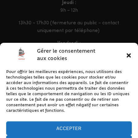
Jeudi :
9h – 12h
13h30 – 17h30 (fermeture au public – contact
uniquement par téléphone)
Vendredi :
9h – 12h & 13h30 – 16h30
Gérer le consentement
aux cookies
Pour offrir les meilleures expériences, nous utilisons des
ACCÈS RAPIDE
technologies telles que les cookies pour stocker et/ou
Accueil
accéder aux informations des appareils. Le fait de consentir
à ces technologies nous permettra de traiter des données
Contact
telles que le comportement de navigation ou les ID uniques
Plan du site
sur ce site. Le fait de ne pas consentir ou de retirer son
consentement peut avoir un effet négatif sur certaines
Mentions légales
caractéristiques et fonctions.
Traitement des données personnelles
Politique de cookies (UE)
ACCEPTER