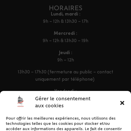
HORAIRES
Lundi, mardi :
9h – 12h & 13h30 – 17h
Mercredi :
9h – 12h & 13h30 – 19h
Jeudi :
9h – 12h
13h30 – 17h30 (fermeture au public – contact
uniquement par téléphone)
Vendredi :
9h – 12h & 13h30 – 16h30
Gérer le consentement
aux cookies
Pour offrir les meilleures expériences, nous utilisons des
ACCÈS RAPIDE
technologies telles que les cookies pour stocker et/ou
Accueil
accéder aux informations des appareils. Le fait de consentir