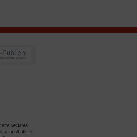
VIVRE À VALENÇAY
MES DÉMARCHES
 être déclarés
ications/bulletin-