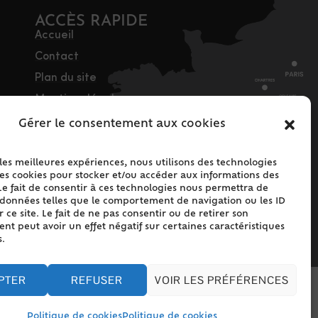
ACCÈS RAPIDE
Accueil
Contact
Plan du site
Mentions légales
Traitement des
Gérer le consentement aux cookies
données personnelles
Politique de cookies
 les meilleures expériences, nous utilisons des technologies
les cookies pour stocker et/ou accéder aux informations des
(UE)
Le fait de consentir à ces technologies nous permettra de
s données telles que le comportement de navigation ou les ID
 ce site. Le fait de ne pas consentir ou de retirer son
t peut avoir un effet négatif sur certaines caractéristiques
s.
PTER
REFUSER
VOIR LES PRÉFÉRENCES
Politique de cookies
Politique de cookies