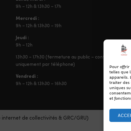
9h – 12h & 13h30 – 17h
Mercredi :
9h – 12h & 13h30 – 19h
Jeudi :
9h – 12h
13h30 – 17h30 (fermeture au public – contact
uniquement par téléphone)
Pour offrir
telles que 
Vendredi :
appareils. 
traiter de
9h – 12h & 13h30 – 16h30
uniques sur
consentemen
et fonction
ACCE
e internet de collectivités & GRC/GRU)