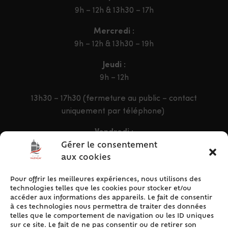
9h – 12h & 13h30 – 17h
Mercredi :
9h – 12h & 13h30 – 19h
Jeudi :
9h – 12h
13h30 – 17h30 (fermeture au public – contact
uniquement par téléphone)
Vendredi :
9h – 12h & 13h30 – 16h30
Gérer le consentement
aux cookies
Pour offrir les meilleures expériences, nous utilisons des
ACCÈS RAPIDE
technologies telles que les cookies pour stocker et/ou
Accueil
accéder aux informations des appareils. Le fait de consentir
à ces technologies nous permettra de traiter des données
Contact
telles que le comportement de navigation ou les ID uniques
Plan du site
sur ce site. Le fait de ne pas consentir ou de retirer son