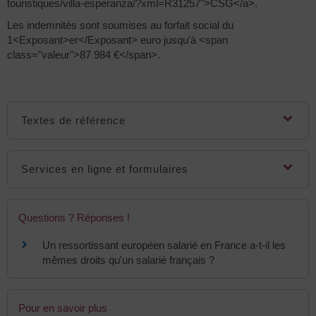
touristiques/villa-esperanza/?xml=R31257">CSG</a>.
Les indemnités sont soumises au forfait social du
1<Exposant>er</Exposant> euro jusqu'à <span
class="valeur">87 984 €</span>.
Textes de référence
Services en ligne et formulaires
Questions ? Réponses !
Un ressortissant européen salarié en France a-t-il les
mêmes droits qu'un salarié français ?
Pour en savoir plus