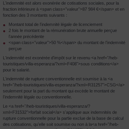
L'indemnité est alors exonérée de cotisations sociales, pour la
fraction inférieure à <span class="valeur">87 984 €</span> et en
fonction des 3 montants suivants :
Montant total de l'indemnité légale de licenciement
2 fois le montant de la rémunération brute annuelle perçue
l'année précédente
<span class="valeur">50 %</span> du montant de l'indemnité
perçue
L'indemnité est exonérée d'impôt sur le revenu <a href="/heb-
touristiques/villa-esperanza/?xml=F408">sous conditions</a>
pour le salarié.
L'indemnité de rupture conventionnelle est soumise à la <a
href="/heb-touristiques/villa-esperanza/?xml=R31257">CSG</a>
seulement pour la part du montant qui excède le montant de
l'indemnité légale ou conventionnelle.
Le <a href="/heb-touristiques/villa-esperanza/?
xml=F31532">forfait social</a> s'applique aux indemnités de
rupture conventionnelle pour la partie exclue de la base de calcul
des cotisations, qu'elle soit soumise ou non à la<a href="/heb-