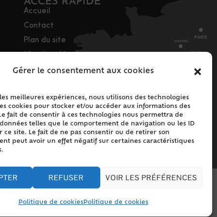
ACCÈS RAPIDE
Accueil
Contact
Plan du site
Mentions légales
Traitement des
Gérer le consentement aux cookies
données personnelles
Politique de cookies
 les meilleures expériences, nous utilisons des technologies
les cookies pour stocker et/ou accéder aux informations des
(UE)
Le fait de consentir à ces technologies nous permettra de
s données telles que le comportement de navigation ou les ID
 ce site. Le fait de ne pas consentir ou de retirer son
t peut avoir un effet négatif sur certaines caractéristiques
s.
PTER
REFUSER
VOIR LES PRÉFÉRENCES
Politique de cookies
Politique de cookies