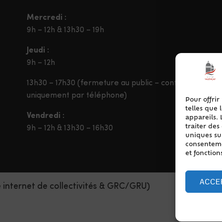
Mercredi :
9h – 12h & 13h30 – 19h
Jeudi :
9h – 12h
13h30 – 17h30 (fermeture au public – contact
uniquement par téléphone)
Pour offrir
telles que 
Vendredi :
appareils. 
traiter de
9h – 12h & 13h30 – 16h30
uniques sur
consentemen
et fonction
ACCE
e internet de collectivités & GRC/GRU)