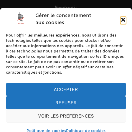
Vendredi :
9h – 12h & 13h30 – 16h30
Gérer le consentement
aux cookies
Pour offrir les meilleures expériences, nous utilisons des
ACCÈS RAPIDE
technologies telles que les cookies pour stocker et/ou
Accueil
accéder aux informations des appareils. Le fait de consentir
à ces technologies nous permettra de traiter des données
Contact
telles que le comportement de navigation ou les ID uniques
Plan du site
sur ce site. Le fait de ne pas consentir ou de retirer son
consentement peut avoir un effet négatif sur certaines
Mentions légales
caractéristiques et fonctions.
Traitement des données personnelles
Politique de cookies (UE)
ACCEPTER
REFUSER
VOIR LES PRÉFÉRENCES
Accessibilité
© 2024 Valencay - Propulsé par Utopia (site internet de
collectivités & GRC/GRU)
Politique de cookies
Politique de cookies