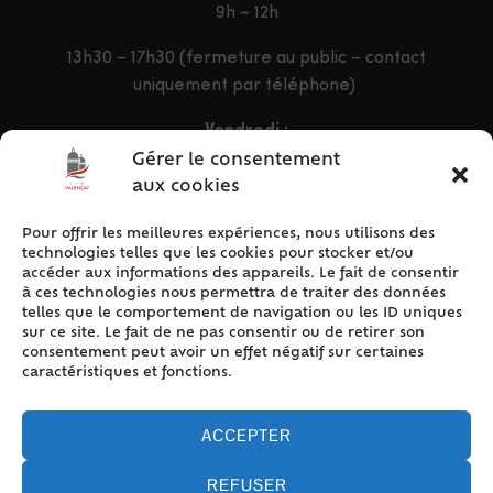
9h – 12h
13h30 – 17h30 (fermeture au public – contact
uniquement par téléphone)
Vendredi :
9h – 12h & 13h30 – 16h30
Gérer le consentement
aux cookies
Pour offrir les meilleures expériences, nous utilisons des
ACCÈS RAPIDE
technologies telles que les cookies pour stocker et/ou
Accueil
accéder aux informations des appareils. Le fait de consentir
à ces technologies nous permettra de traiter des données
Contact
telles que le comportement de navigation ou les ID uniques
Plan du site
sur ce site. Le fait de ne pas consentir ou de retirer son
consentement peut avoir un effet négatif sur certaines
Mentions légales
caractéristiques et fonctions.
Traitement des données personnelles
Politique de cookies (UE)
ACCEPTER
REFUSER