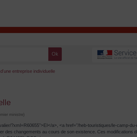
T
Contacter la mairie
DÉCOUVRIR VALENÇAY
MA MAIRIE
d'une entreprise individuelle
elle
emier ministre)
hevalier/?xml=R60655">EI</a>, <a href="/heb-touristiques/le-camp-du-
rer des changements au cours de son existence. Ces modifications do