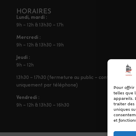
HORAIRES
Lundi, mardi :
9h – 12h & 13h30 – 17h
Mercredi :
9h – 12h & 13h30 – 19h
Jeudi :
9h – 12h
13h30 – 17h30 (fermeture au public – contact
uniquement par téléphone)
Pour offrir
telles que 
Vendredi :
appareils. 
traiter de
9h – 12h & 13h30 – 16h30
uniques sur
consentemen
et fonction