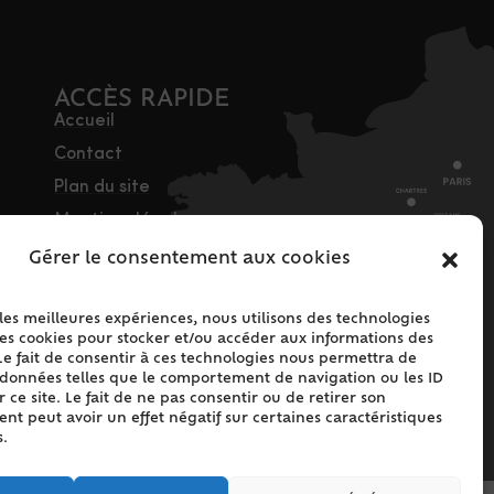
ACCÈS RAPIDE
Accueil
Contact
Plan du site
Mentions légales
Traitement des
Gérer le consentement aux cookies
données personnelles
Politique de cookies
 les meilleures expériences, nous utilisons des technologies
les cookies pour stocker et/ou accéder aux informations des
(UE)
Le fait de consentir à ces technologies nous permettra de
s données telles que le comportement de navigation ou les ID
 ce site. Le fait de ne pas consentir ou de retirer son
t peut avoir un effet négatif sur certaines caractéristiques
s.