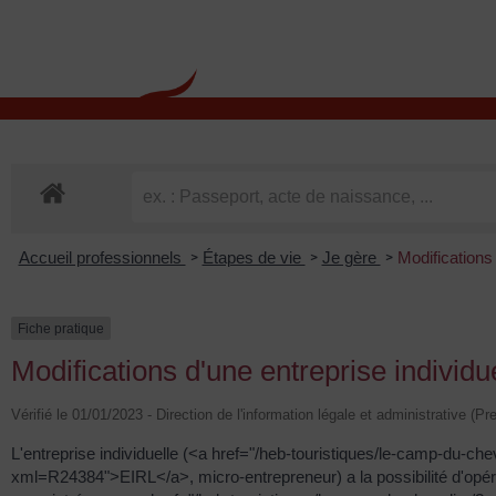
contenu
principal
Rdv CNI-PASSEPOR
Accueil professionnels
Étapes de vie
Je gère
Modifications 
>
>
>
Fiche pratique
Modifications d'une entreprise individu
Vérifié le 01/01/2023 - Direction de l'information légale et administrative (Pr
L'entreprise individuelle (<a href="/heb-touristiques/le-camp-du-c
xml=R24384">EIRL</a>, micro-entrepreneur) a la possibilité d'opé