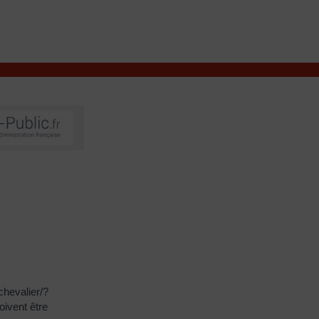
VIVRE À VALENÇAY
MES DÉMARCHES
chevalier/?
ivent être