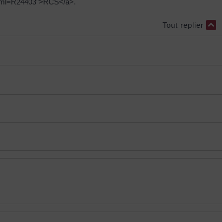
r/?xml=R24403">RCS</a>.
Tout replier