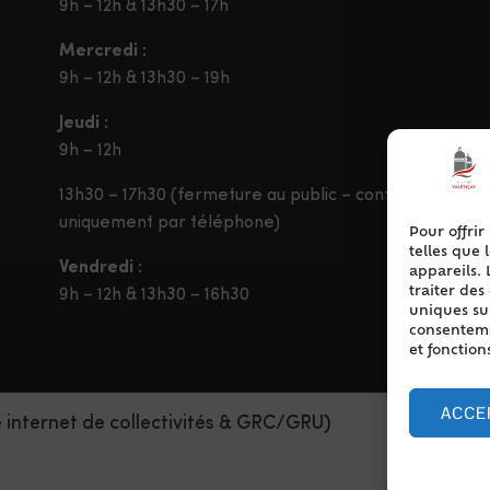
9h – 12h & 13h30 – 17h
Mercredi :
9h – 12h & 13h30 – 19h
Jeudi :
9h – 12h
13h30 – 17h30 (fermeture au public – contact
uniquement par téléphone)
Pour offrir
telles que 
Vendredi :
appareils. 
traiter de
9h – 12h & 13h30 – 16h30
uniques sur
consentemen
et fonction
ACCE
e internet de collectivités & GRC/GRU)