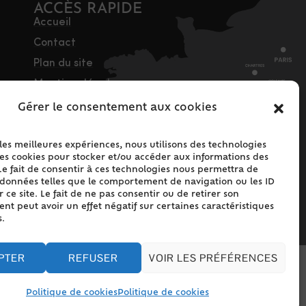
ACCÈS RAPIDE
Accueil
Contact
Plan du site
Mentions légales
Traitement des
Gérer le consentement aux cookies
données personnelles
Politique de cookies
 les meilleures expériences, nous utilisons des technologies
les cookies pour stocker et/ou accéder aux informations des
(UE)
Le fait de consentir à ces technologies nous permettra de
s données telles que le comportement de navigation ou les ID
 ce site. Le fait de ne pas consentir ou de retirer son
t peut avoir un effet négatif sur certaines caractéristiques
s.
PTER
REFUSER
VOIR LES PRÉFÉRENCES
Politique de cookies
Politique de cookies