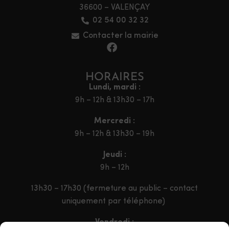
36600 – VALENÇAY
02 54 00 32 32
Contacter la mairie
HORAIRES
Lundi, mardi :
9h – 12h & 13h30 – 17h
Mercredi :
9h – 12h & 13h30 – 19h
Jeudi :
9h – 12h
13h30 – 17h30 (fermeture au public – contact
uniquement par téléphone)
Vendredi :