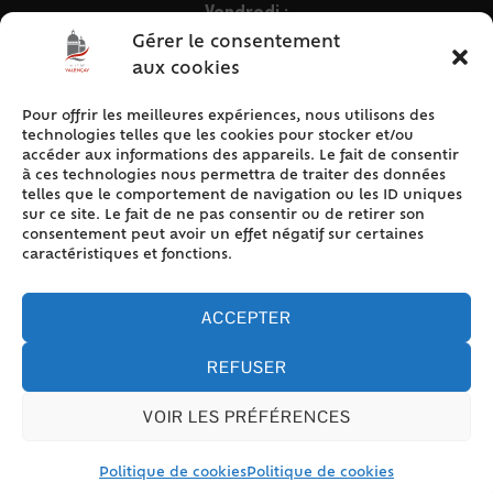
Vendredi :
9h – 12h & 13h30 – 16h30
Gérer le consentement
aux cookies
Pour offrir les meilleures expériences, nous utilisons des
ACCÈS RAPIDE
technologies telles que les cookies pour stocker et/ou
Accueil
accéder aux informations des appareils. Le fait de consentir
à ces technologies nous permettra de traiter des données
Contact
telles que le comportement de navigation ou les ID uniques
Plan du site
sur ce site. Le fait de ne pas consentir ou de retirer son
consentement peut avoir un effet négatif sur certaines
Mentions légales
caractéristiques et fonctions.
Traitement des données personnelles
Politique de cookies (UE)
ACCEPTER
REFUSER
VOIR LES PRÉFÉRENCES
Accessibilité
© 2024 Valencay - Propulsé par Utopia (site internet de
collectivités & GRC/GRU)
Politique de cookies
Politique de cookies