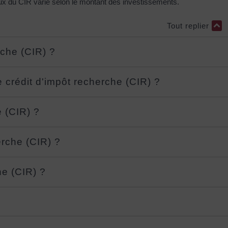
aux du CIR varie selon le montant des investissements.
Tout replier
rche (CIR) ?
e crédit d'impôt recherche (CIR) ?
e (CIR) ?
erche (CIR) ?
he (CIR) ?