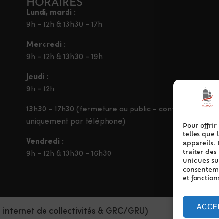
HORAIRES
Lundi, mardi :
9h – 12h & 13h30 – 17h
Mercredi :
9h – 12h & 13h30 – 19h
Jeudi :
9h – 12h
13h30 – 17h30 (fermeture au public – contact
uniquement par téléphone)
Pour offrir
telles que 
Vendredi :
appareils. 
traiter de
9h – 12h & 13h30 – 16h30
uniques sur
consentemen
et fonction
ACCE
e internet de collectivités & GRC/GRU)