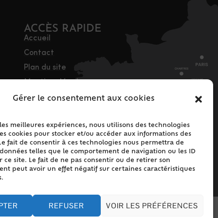
ACCÈS RAPIDE
Accueil
Contact
Plan du site
Mentions légales
Traitement des
Gérer le consentement aux cookies
données personnelles
Politique de cookies
 les meilleures expériences, nous utilisons des technologies
les cookies pour stocker et/ou accéder aux informations des
(UE)
Le fait de consentir à ces technologies nous permettra de
s données telles que le comportement de navigation ou les ID
 ce site. Le fait de ne pas consentir ou de retirer son
t peut avoir un effet négatif sur certaines caractéristiques
s.
PTER
REFUSER
VOIR LES PRÉFÉRENCES