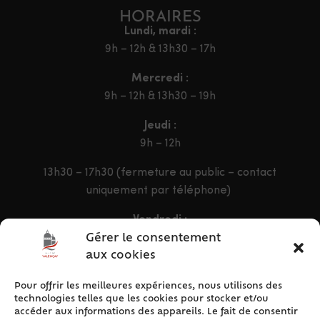
HORAIRES
Lundi, mardi :
9h – 12h & 13h30 – 17h
Mercredi :
9h – 12h & 13h30 – 19h
Jeudi :
9h – 12h
13h30 – 17h30 (fermeture au public – contact
uniquement par téléphone)
Vendredi :
9h – 12h & 13h30 – 16h30
Gérer le consentement
aux cookies
Pour offrir les meilleures expériences, nous utilisons des
ACCÈS RAPIDE
technologies telles que les cookies pour stocker et/ou
Accueil
accéder aux informations des appareils. Le fait de consentir