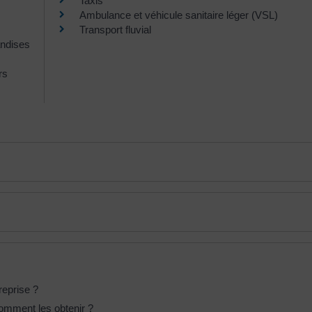
Taxis
Ambulance et véhicule sanitaire léger (VSL)
Transport fluvial
andises
rs
reprise ?
comment les obtenir ?