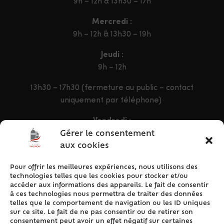
9h – 12h & 13h30 – 17h
Mercredi :
9h – 12h & 13h30 – 19h
Jeudi :
9h – 12h
13h30 – 17h30 (fermeture au public – contact
uniquement par téléphone)
Vendredi :
9h – 12h & 13h30 – 16h30
Gérer le consentement
aux cookies
Pour offrir les meilleures expériences, nous utilisons des
ACCÈS RAPIDE
technologies telles que les cookies pour stocker et/ou
Accueil
accéder aux informations des appareils. Le fait de consentir
à ces technologies nous permettra de traiter des données
Contact
telles que le comportement de navigation ou les ID uniques
Plan du site
sur ce site. Le fait de ne pas consentir ou de retirer son
consentement peut avoir un effet négatif sur certaines