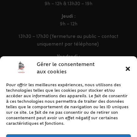
9h – 12h & 13h30 – 19h
Jeudi :
9h – 12h
13h30 – 17h30 (fermeture au public – contact
uniquement par téléphone)
Vendredi :
9h – 12h & 13h30 – 16h30
Gérer le consentement
aux cookies
Pour offrir les meilleures expériences, nous utilisons des
ACCÈS RAPIDE
technologies telles que les cookies pour stocker et/ou
Accueil
accéder aux informations des appareils. Le fait de consentir
à ces technologies nous permettra de traiter des données
Contact
telles que le comportement de navigation ou les ID uniques
Plan du site
sur ce site. Le fait de ne pas consentir ou de retirer son
consentement peut avoir un effet négatif sur certaines
Mentions légales
caractéristiques et fonctions.
Traitement des données personnelles