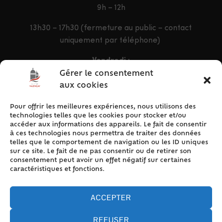
9h – 12h
13h30 – 17h30 (fermeture au public – contact
uniquement par téléphone)
Vendredi :
9h – 12h & 13h30 – 16h30
Gérer le consentement
aux cookies
Pour offrir les meilleures expériences, nous utilisons des
ACCÈS RAPIDE
technologies telles que les cookies pour stocker et/ou
Accueil
accéder aux informations des appareils. Le fait de consentir
à ces technologies nous permettra de traiter des données
Contact
telles que le comportement de navigation ou les ID uniques
Plan du site
sur ce site. Le fait de ne pas consentir ou de retirer son
consentement peut avoir un effet négatif sur certaines
Mentions légales
caractéristiques et fonctions.
Traitement des données personnelles
Politique de cookies (UE)
ACCEPTER
REFUSER