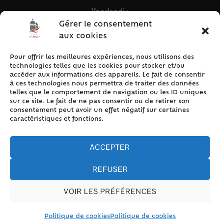
Vendredi :
9h – 12h & 13h30 – 16h30
Gérer le consentement
aux cookies
Pour offrir les meilleures expériences, nous utilisons des
ACCÈS RAPIDE
technologies telles que les cookies pour stocker et/ou
Accueil
accéder aux informations des appareils. Le fait de consentir
à ces technologies nous permettra de traiter des données
Contact
telles que le comportement de navigation ou les ID uniques
Plan du site
sur ce site. Le fait de ne pas consentir ou de retirer son
consentement peut avoir un effet négatif sur certaines
Mentions légales
caractéristiques et fonctions.
Traitement des données personnelles
Politique de cookies (UE)
ACCEPTER
REFUSER
VOIR LES PRÉFÉRENCES
Accessibilité
© 2024 Valencay - Propulsé par Utopia (site internet de
collectivités & GRC/GRU)
Politique de cookies
Politique de cookies