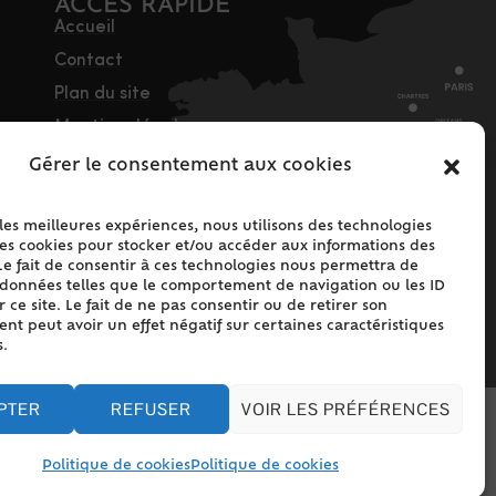
ACCÈS RAPIDE
Accueil
Contact
Plan du site
Mentions légales
Traitement des
Gérer le consentement aux cookies
données personnelles
Politique de cookies
 les meilleures expériences, nous utilisons des technologies
(UE)
les cookies pour stocker et/ou accéder aux informations des
Le fait de consentir à ces technologies nous permettra de
s données telles que le comportement de navigation ou les ID
 ce site. Le fait de ne pas consentir ou de retirer son
t peut avoir un effet négatif sur certaines caractéristiques
s.
PTER
REFUSER
VOIR LES PRÉFÉRENCES
Politique de cookies
Politique de cookies