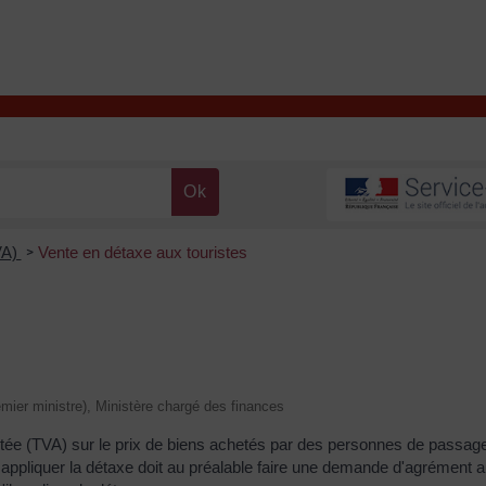
T
Contacter la mairie
DÉCOUVRIR VALENÇAY
MA MAIRIE
VA)
Vente en détaxe aux touristes
>
remier ministre), Ministère chargé des finances
outée (TVA) sur le prix de biens achetés par des personnes de passag
appliquer la détaxe doit au préalable faire une demande d'agrément 