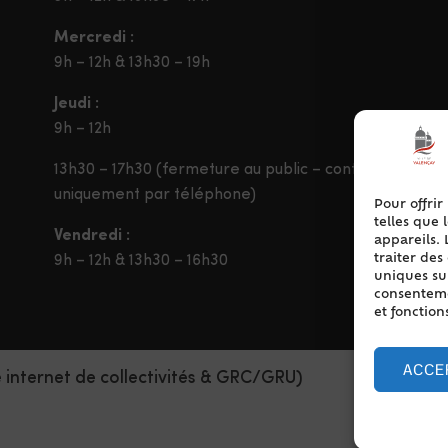
Mercredi :
9h – 12h & 13h30 – 19h
Jeudi :
9h – 12h
13h30 – 17h30 (fermeture au public – contact
uniquement par téléphone)
Pour offrir
telles que 
Vendredi :
appareils. 
traiter de
9h – 12h & 13h30 – 16h30
uniques sur
consentemen
et fonction
ACCE
e internet de collectivités & GRC/GRU)