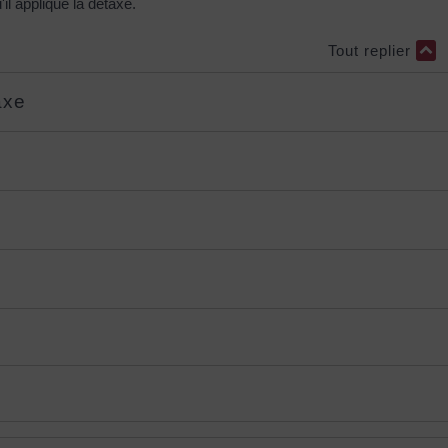
il applique la détaxe.
Tout replier
axe