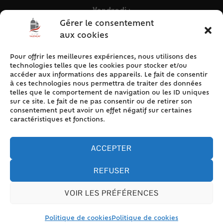
Vendredi :
9h – 12h & 13h30 – 16h30
Gérer le consentement
aux cookies
Pour offrir les meilleures expériences, nous utilisons des
ACCÈS RAPIDE
technologies telles que les cookies pour stocker et/ou
Accueil
accéder aux informations des appareils. Le fait de consentir
à ces technologies nous permettra de traiter des données
Contact
telles que le comportement de navigation ou les ID uniques
Plan du site
sur ce site. Le fait de ne pas consentir ou de retirer son
consentement peut avoir un effet négatif sur certaines
Mentions légales
caractéristiques et fonctions.
Traitement des données personnelles
Politique de cookies (UE)
ACCEPTER
REFUSER
VOIR LES PRÉFÉRENCES
Accessibilité
© 2024 Valencay - Propulsé par Utopia (site internet de
collectivités & GRC/GRU)
Politique de cookies
Politique de cookies