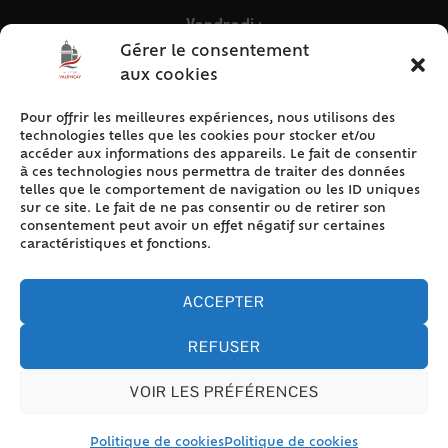
Vendredi :
9h – 12h & 13h30 – 16h30
Gérer le consentement
aux cookies
Pour offrir les meilleures expériences, nous utilisons des
ACCÈS RAPIDE
technologies telles que les cookies pour stocker et/ou
Accueil
accéder aux informations des appareils. Le fait de consentir
à ces technologies nous permettra de traiter des données
Contact
telles que le comportement de navigation ou les ID uniques
Plan du site
sur ce site. Le fait de ne pas consentir ou de retirer son
consentement peut avoir un effet négatif sur certaines
Mentions légales
caractéristiques et fonctions.
Traitement des données personnelles
Politique de cookies (UE)
ACCEPTER
REFUSER
VOIR LES PRÉFÉRENCES
Accessibilité
© 2024 Valencay - Propulsé par Utopia (site internet de
collectivités & GRC/GRU)
Politique de cookies
Politique de cookies