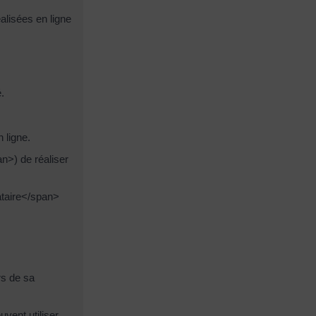
alisées en ligne
.
 ligne.
n>) de réaliser
ataire</span>
rs de sa
vent utiliser