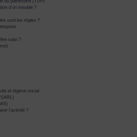
lle du patrimoine (TUP)
ation d'un meublé ?
les sont les règles ?
ntreprise
être saisi ?
sme)
vité et régime social
 (SARL)
SAS)
rer l'activité ?