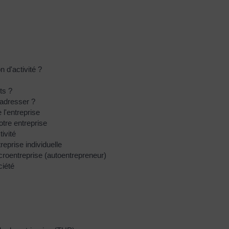
 d'activité ?
ts ?
s'adresser ?
 l'entreprise
otre entreprise
tivité
reprise individuelle
icroentreprise (autoentrepreneur)
ciété