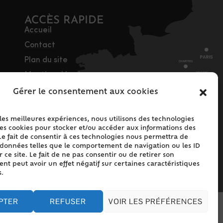
ACCÈS RAPIDE
Accueil
Contact
Plan du site
Mentions légales
Traitement des
Gérer le consentement aux cookies
données personnelles
Politique de cookies
 les meilleures expériences, nous utilisons des technologies
les cookies pour stocker et/ou accéder aux informations des
(UE)
Le fait de consentir à ces technologies nous permettra de
s données telles que le comportement de navigation ou les ID
 ce site. Le fait de ne pas consentir ou de retirer son
t peut avoir un effet négatif sur certaines caractéristiques
s.
PTER
REFUSER
VOIR LES PRÉFÉRENCES