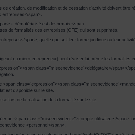
e création, de modification et de cessation d'activité doivent être ré
s entreprises</span>.
/span> » dématérialisé est désormais <span
res de formalités des entreprises (CFE) qui sont supprimés.
eprises</span>, quelle que soit leur forme juridique ou leur activité
eant ou micro-entrepreneur) peut réaliser lui-même les formalités en
expression"><span class="miseenevidence">délégataire</span></spa
égation.
pelée <span class="expression"><span class="miseenevidence">mand
 est disponible sur le site.
 lors de la réalisation de la formalité sur le site.
t créer un <span class="miseenevidence">compte utilisateur</span> lo
iseenevidence">personnel</span>.
touristiques/au-pays-de-valencay-en-berry/?xml=R32390">Inpi</a> peu