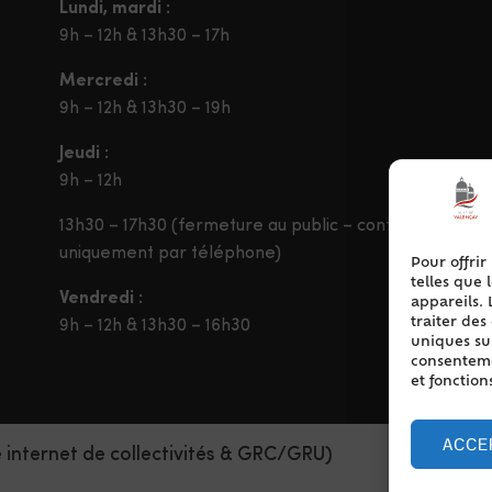
Lundi, mardi :
9h – 12h & 13h30 – 17h
Mercredi :
9h – 12h & 13h30 – 19h
Jeudi :
9h – 12h
13h30 – 17h30 (fermeture au public – contact
uniquement par téléphone)
Pour offrir
telles que 
Vendredi :
appareils. 
traiter de
9h – 12h & 13h30 – 16h30
uniques sur
consentemen
et fonction
ACCE
e internet de collectivités & GRC/GRU)