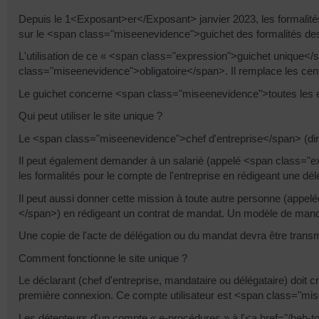
Depuis le 1<Exposant>er</Exposant> janvier 2023, les formalités d
sur le <span class="miseenevidence">guichet des formalités de
L'utilisation de ce « <span class="expression">guichet unique<
class="miseenevidence">obligatoire</span>. Il remplace les cent
Le guichet concerne <span class="miseenevidence">toutes les entr
Qui peut utiliser le site unique ?
Le <span class="miseenevidence">chef d'entreprise</span> (dirig
Il peut également demander à un salarié (appelé <span class="
les formalités pour le compte de l'entreprise en rédigeant une dél
Il peut aussi donner cette mission à toute autre personne (ap
</span>) en rédigeant un contrat de mandat. Un modèle de mandat
Une copie de l'acte de délégation ou du mandat devra être transmise
Comment fonctionne le site unique ?
Le déclarant (chef d'entreprise, mandataire ou délégataire) doi
première connexion. Ce compte utilisateur est <span class="m
Les détenteurs d'un compte « e-procédures » à l'<a href="/heb-