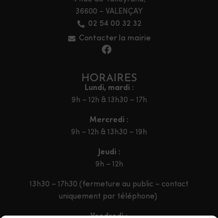
36600 – VALENÇAY
02 54 00 32 32
Contacter la mairie
HORAIRES
Lundi, mardi :
9h – 12h & 13h30 – 17h
Mercredi :
9h – 12h & 13h30 – 19h
Jeudi :
9h – 12h
13h30 – 17h30 (fermeture au public – contact
uniquement par téléphone)
Vendredi :