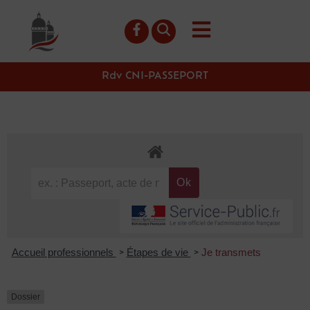
contenu
principal
Rdv CNI-PASSEPORT
Accueil professionnels
Étapes de vie
Je transmets
>
>
Dossier