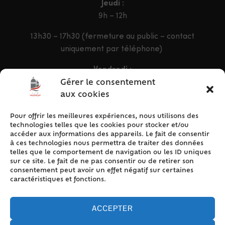
Jeudi :
9h – 12h
13h30 – 17h30 (fermeture au public – contact
uniquement par téléphone)
Vendredi :
9h – 12h & 13h30 – 16h30
Gérer le consentement
aux cookies
Pour offrir les meilleures expériences, nous utilisons des
ACCÈS RAPIDE
technologies telles que les cookies pour stocker et/ou
Accueil
accéder aux informations des appareils. Le fait de consentir
à ces technologies nous permettra de traiter des données
Contact
telles que le comportement de navigation ou les ID uniques
Plan du site
sur ce site. Le fait de ne pas consentir ou de retirer son
consentement peut avoir un effet négatif sur certaines
Mentions légales
caractéristiques et fonctions.
Traitement des données personnelles
Politique de cookies (UE)
ACCEPTER